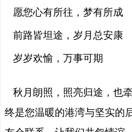
愿您心有所往，梦有所成
前路皆坦途，岁月总安康
岁岁欢愉，万事可期
秋月朗照，照亮归途，也
终是您温暖的港湾与坚实的